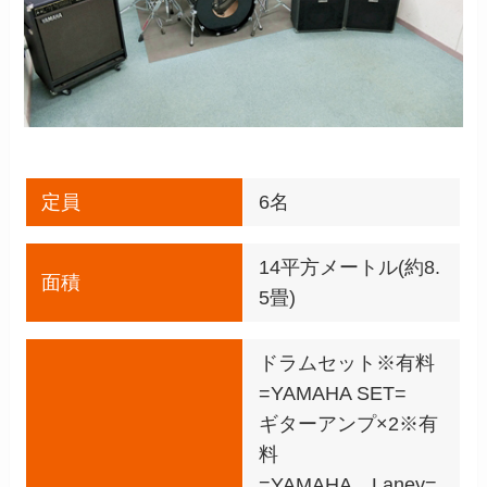
定員
6名
14平方メートル(約8.
面積
5畳)
ドラムセット※有料
=YAMAHA SET=
ギターアンプ×2※有
料
=YAMAHA、Laney=